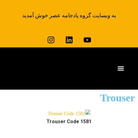
به وبسایت گروه پادجامه عصر خوش آمدید
وبلاگ لباس کار پادجامه
خرید لباس کار
Trouser
Trouser Code 1581