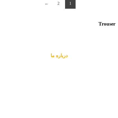
←
2
1
Trouser
درباره ما
گروه پادجامه عصر،اولین و تنها شرکت دانش بنیان