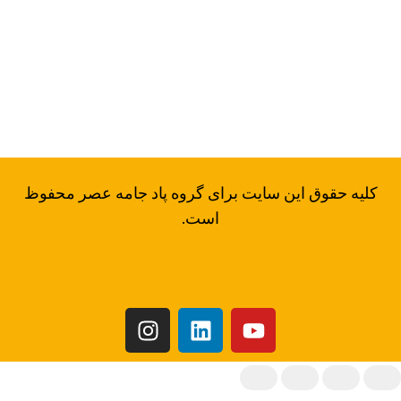
شقایق 3، پلاک 0، مجتمع تجاری ولیعصر، طبقه 3-
تلفن: 02166965550
فکس: 02166970780
ایمیل: padjameh@yahoo.com
کلیه حقوق این سایت برای گروه پاد جامه عصر محفوظ
است.