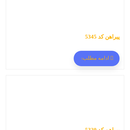
پیراهن کد 5345
ادامه مطلب
پیراهن کد 5320