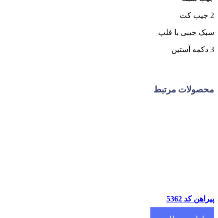
ک جیبی با فلپ
صولات مرتبط
اهن کد 5362