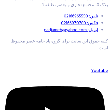
تجاری ولیعصر، طبقه 3-
تلفن: 02166965550
فکس: 02166970780
ایمیل: padjameh@yahoo.com
یه حقوق این سایت برای گروه پاد جامه عصر محفوظ
ت.
Youtu