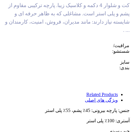
کت و شلوار 4 دکمه و کلاسیک زیبا. پارچه ترکیبی مقاوم از
م و پلی استر است. مشاغلی که به ظاهر حرفه ای و
یسته نیاز دارند: مانند مدیران، فروش، امنیت، کارمندان و
…
اقبت/
تشو:
یز
دی:
Related Products
ویژگی های اصلی
پارچه بیرونی: 45٪ پشم، 55٪ پلی استر
 100٪ پلی استر
ب سینه