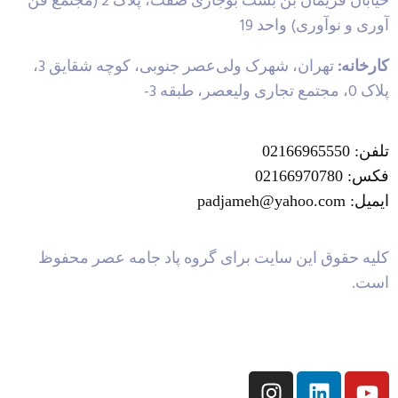
خیابان فریمان بن بست بوجاری صفت، پلاک 2 (مجتمع فن
آوری و نوآوری) واحد 19
کارخانه:
تهران، شهرک ولی‌عصر جنوبی، کوچه شقایق 3،
پلاک 0، مجتمع تجاری ولیعصر، طبقه 3-
تلفن: 02166965550
فکس: 02166970780
ایمیل: padjameh@yahoo.com
کلیه حقوق این سایت برای گروه پاد جامه عصر محفوظ
است.