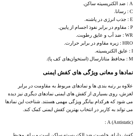
A : ضد الکتریسیته ساکن.
C : رسانا.
E : جذب انرژی در پاشنه.
P : مقاوم در برابر نفوذ اجسام از پایین.
WR : ضد آب و عایق رطوبت.
HRO : زیره مقاوم در برابر حرارت.
I : عایق الکتریسیته.
M : محافظ متاتارسال (استخوان‌های کف پا).
نمادها و معانی ویژگی های کفش ایمنی
علاوه بر رتبه بندی ها و نمادهای مربوط به مقاومت در برابر
لغزش، روی بسیاری از کفش های ایمنی نمادهای دیگری نیز دیده
می شود که هرکدام بیانگر ویژگی مهمی هستند. شناخت این نمادها
می تواند به کاربر در انتخاب بهترین کفش ایمنی کمک کند.
A (Antistatic) :
کفش دارای خاصیت ضد الکتریسیته ساکن است و برای محیط