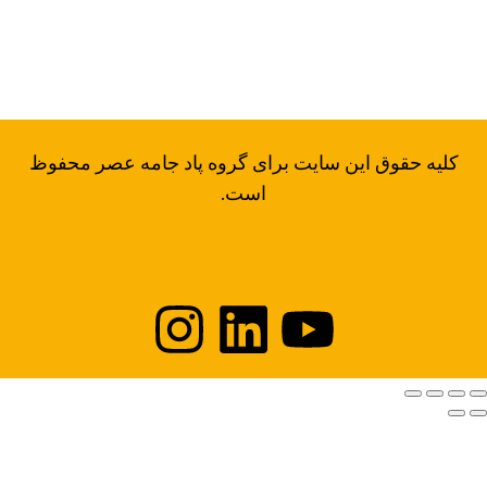
ن: 02166965550
س: 02166970780
ل: padjameh@yahoo.com
کلیه حقوق این سایت برای گروه پاد جامه عصر محفوظ
است.