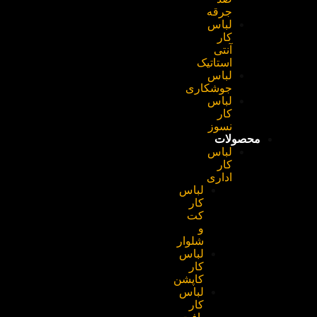
جرقه
لباس
کار
آنتی
استاتیک
لباس
جوشکاری
لباس
کار
نسوز
محصولات
لباس
کار
اداری
لباس
کار
کت
و
شلوار
لباس
کار
کاپشن
لباس
کار