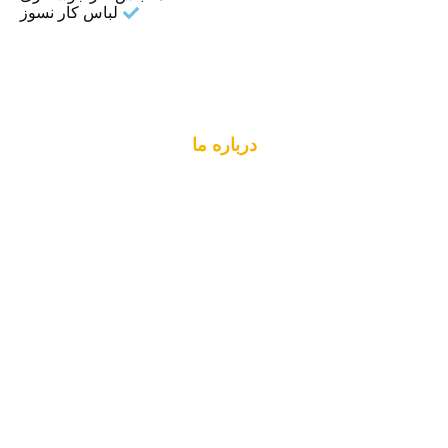
لباس کار نسوز
درباره ما
گروه پادجامه عصر،اولین و تنها شرکت دانش بنیان
در حوزه منسوجات کاربردی، تولیدکننده لباس کار
با محوریت سه دپارتمان پادتکس، پادتک و پادجامه