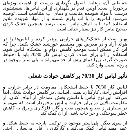
فاظتی آن، رعایت اصول نگهداری درست از اهمیت ویژه‌ای
رخوردار است. اولین قدم در نگهداری از این لباس‌ها، شستشوی
رست با مواد شوینده مناسب و دمای آب متناسب است. توصیه
ی‌شود لباس‌ها را با آب ولرم شسته و از مواد شوینده ملایم
ستفاده کنید تا به الیاف لباس آسیب نرسد. همچنین خشک کردن
حیح لباس کار نیز بسیار حیاتی است.
هتر است از خشک‌کن‌های حرارتی پرهیز کرده و لباس‌ها را در
وای آزاد و در معرض نور مستقیم خورشید خشک نکنید، چرا که
ین کار ممکن است موجب کاهش دوام و استحکام لباس شود.
استفاده از اتو برای صاف کردن لباس کار 70/30 باید با احتیاط
ورت گیرد، زیرا دمای بیش از حد می‌تواند به پلی‌استر موجود در
ارچه آسیب وارد کند.
یر لباس کار 70/30 بر کاهش حوادث شغلی
لباس کار 70/30 با حفظ استحکام، مقاومت در برابر حرارت و
فزایش راحتی کارکنان، نقشی اساسی در کاهش حوادث شغلی ایفا
ی‌کند. این نوع لباس با داشتن بخش عمده‌ای از الیاف کتان، از
قاومت بالایی در برابر حرارت و آتش برخوردار است که می‌تواند
ر بسیاری از صنایع همچون نفت و گاز، فلزکاری و برق به کاهش
طر سوختگی و جراحات ناشی از آن کمک کند.
ز سوی دیگر، پلی‌استر موجود در ترکیب پارچه به حفظ شکل و
مر مفید لباس کمک می‌کند و کارکنان را قادر می‌سازد راحتی