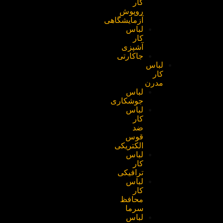
کار
روپوش
آزمایشگاهی
لباس
کار
آشپزی
جاکارتی
لباس
کار
مدرن
لباس
جوشکاری
لباس
کار
ضد
قوس
الکتریکی
لباس
کار
ترافیکی
لباس
کار
محافظ
سرما
لباس