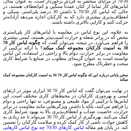
70/30 از مزایای منحصر به فردی برخوردار است. به عنوان مثال،
باس‌های کار تماما از کتان عمدتاً سنگین و کم‌انعطاف هستند، در
حالی که لباس کار 70/30 با داشتن 30 درصد پلی‌استر، سبکی و
نعطاف‌پذیری بیشتری دارد که به کارکنان اجازه می‌دهد آزادانه‌تر
رکت کنند و کارایی بالاتری داشته باشند.
ه علاوه، این نوع لباس در مقایسه با لباس‌های کار پلی‌استری
حض که در برابر شعله و حرارت آسیب‌پذیر هستند، ایمنی بیشتری
ا فراهم می‌آورد. در نتیجه، می‌توان گفت که
چگونه لباس کار 70
رکنان مجموعه کمک میکند
؟ با ارائه ترکیبی از
قاومت در برابر حرارت، دوام بالا و راحتی در استفاده، این لباس
وانسته است به عنوان گزینه‌ای مطلوب در صنایع با شرایط کاری
خت و خطرناک مطرح شود.
سخن پایانی درباره این که چگونه لباس کار 70 30 به امنیت کارکنان مجموعه کمک
کند
در نهایت می‌توان گفت که لباس کار 70 30 ابزاری موثر در ارتقای
یمنی و بهره‌وری کارکنان در محیط‌های کاری مختلف است. این
باس‌ها با ترکیبی از مواد طبیعی و مصنوعی، نه تنها راحتی و دوام
ا فراهم می‌کنند، بلکه با داشتن ویژگی‌هایی مانند مقاومت در برابر
رارت، خاصیت ضدآب و انعطاف‌پذیری بالا به بهبود شرایط کاری
کمک می‌کنند. بهره‌گیری از لباس کار 70 30 می‌تواند تا حد زیادی به
اهش حوادث ناشی از کار کمک کرده و سلامت کارکنان را تضمین
ند. در پایان هم مقاله
لباس کارهای 70/30 چه نوع لباس کارهایی