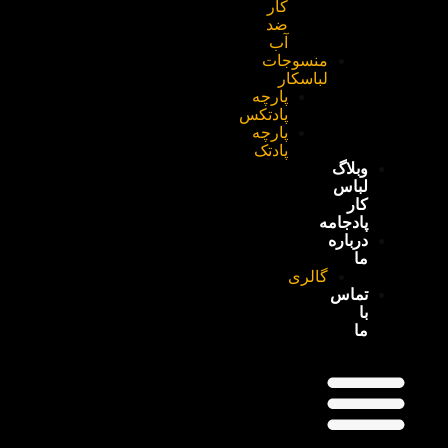
کار
ضد
آب
منسوجات
لباسکار
پارچه
پادتکس
پارچه
پادتک
وبلاگ
لباس
کار
پادجامه
درباره
ما
گالری
تماس
با
ما