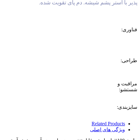
ر با آستر پشم شیشه. دم پای تقویت شده.
وری:
حی:
قبت و
شو:
زبندی:
Related Products
ویژگی های اصلی