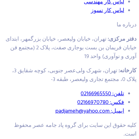
لباس کار مهندسی
لباس کار نسوز
اره ما
ر مرکزی:
تهران، خیابان ولیعصر، خیابان بزرگمهر، ابتدای
خیابان فریمان بن بست بوجاری صفت، پلاک 2 (مجتمع فن
 و نوآوری) واحد 19
خانه:
تهران، شهرک ولی‌عصر جنوبی، کوچه شقایق 3،
لیعصر، طبقه 3-
تلفن: 02166965550
فکس: 02166970780
ایمیل: padjameh@yahoo.com
ه حقوق این سایت برای گروه پاد جامه عصر محفوظ
ت.