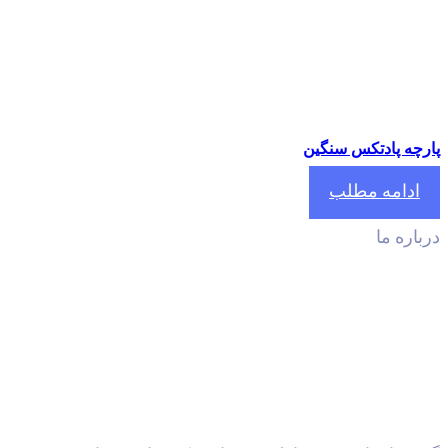
چه پادتکس سنگین
دامه مطلب
اره ما