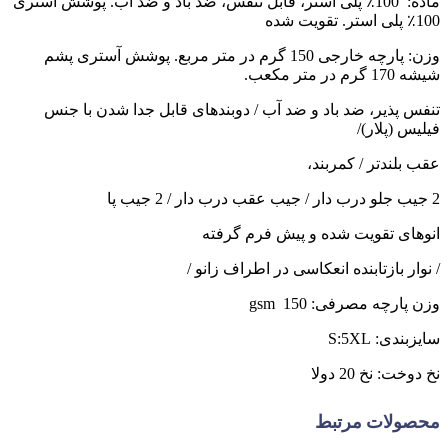
ماده: 100٪ پلی استر، قابل تنفس، ضد باد و ضد آب. پوشش آستری
شده
وزن: پارچه خارجی 150 گرم در متر مربع. پوشش آستری پشم
 در متر مکعب.
س پذیر، ضد باد و ضد آب / دوبندهای قابل جدا شدن با جنس
س (پلار)/
بلندتر / کمربند،
های تقویت شده و پیش فرم گرفته
ار بازتابنده انعکاسی در اطراف زانو /
پارچه مصرفی: gsm 150
ندی: S:5XL
خت: نخ 20 دولا
ولات مرتبط